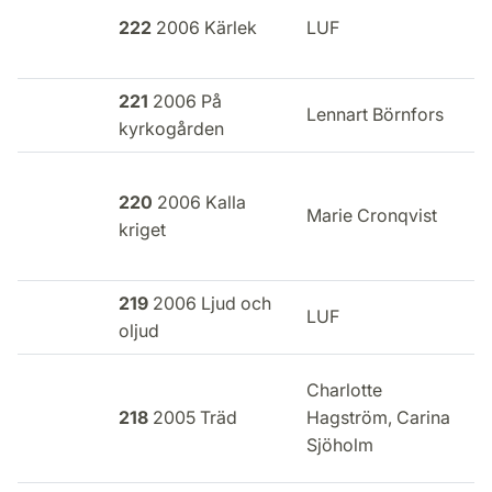
E
222
2006 Kärlek
LUF
i
221
2006 På
E
Lennart Börnfors
kyrkogården
i
220
2006 Kalla
Marie Cronqvist
H
kriget
219
2006 Ljud och
E
LUF
oljud
i
Charlotte
E
218
2005 Träd
Hagström, Carina
i
Sjöholm