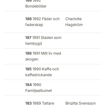
189
1992
Bondebilder
188
1992 Fäder och
Charlotte
E
faderskap
Hagström
i
187
1991 Staden som
hembygd
186
1991 Mitt liv med
skogen
185
1990 Kaffe och
kaffedrickande
184
1990
Familjealbumet
183
1989 Tattare
Birgitta Svensson