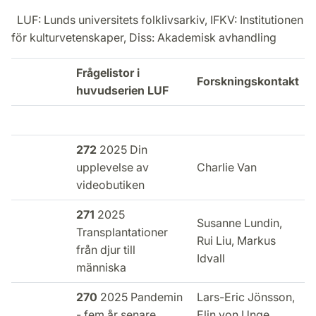
LUF: Lunds universitets folklivsarkiv, IFKV: Institutionen
för kulturvetenskaper, Diss: Akademisk avhandling
Frågelistor i
I
Forskningskontakt
huvudserien LUF
272
2025 Din
upplevelse av
Charlie Van
l
videobutiken
271
2025
Susanne Lundin,
Transplantationer
Rui Liu, Markus
från djur till
u
Idvall
människa
270
2025 Pandemin
Lars-Eric Jönsson,
- fem år senare
Elin von Unge
u