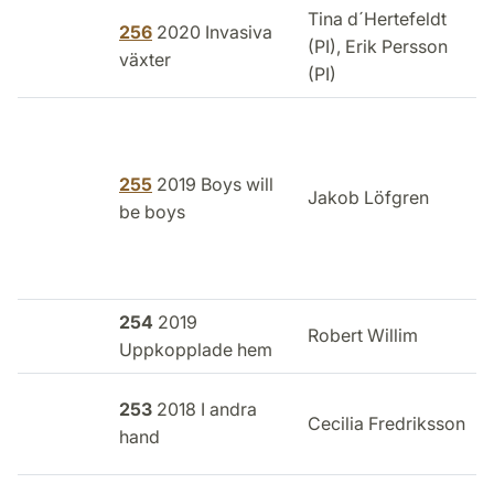
Tina d´Hertefeldt
256
2020 Invasiva
(PI), Erik Persson
växter
(PI)
255
2019 Boys will
Jakob Löfgren
be boys
254
2019
Robert Willim
Uppkopplade hem
I
253
2018 I andra
Cecilia Fredriksson
hand
o