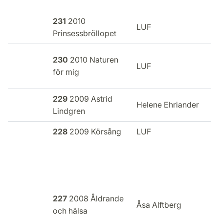
231
2010
LUF
Prinsessbröllopet
230
2010 Naturen
LUF
I
för mig
229
2009 Astrid
Helene Ehriander
Lindgren
l
228
2009 Körsång
LUF
227
2008 Åldrande
Åsa Alftberg
och hälsa