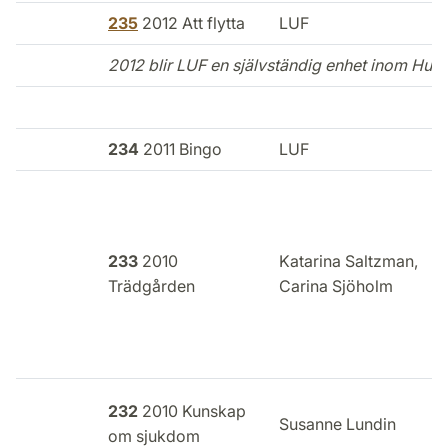
235
2012 Att flytta
LUF
2012 blir LUF en självständig enhet inom Huma
234
2011 Bingo
LUF
I
233
2010
Katarina Saltzman,
k
Trädgården
Carina Sjöholm
232
2010 Kunskap
Susanne Lundin
om sjukdom