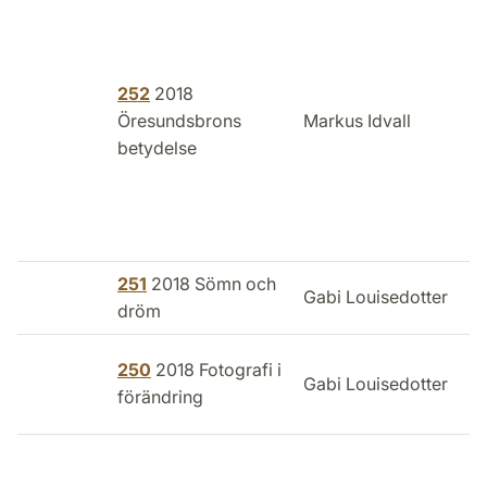
252
2018
Öresundsbrons
Markus Idvall
betydelse
Ö
Ø
251
2018 Sömn och
Gabi Louisedotter
dröm
C
250
2018 Fotografi i
Gabi Louisedotter
L
förändring
F