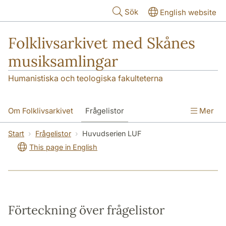
Hoppa till huvudinnehåll
Sök
English website
Folklivsarkivet med Skånes
musiksamlingar
Humanistiska och teologiska fakulteterna
Om Folklivsarkivet
Frågelistor
Mer
Sök i samlingarna
Skånes musiksamlingar
Start
Frågelistor
Huvudserien LUF
This page in English
Kontakt
Förteckning över frågelistor