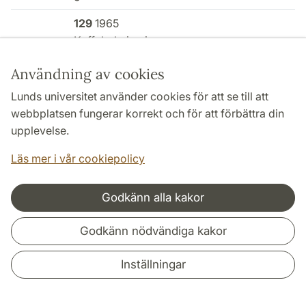
129
1965
Kaffekokning i
pumpa av ohärdat
Användning av cookies
glas
Lunds universitet använder cookies för att se till att
128
1965 Emigration
webbplatsen fungerar korrekt och för att förbättra din
upplevelse.
127
1965 Biodling
Läs mer i vår cookiepolicy
126
1965
Stadstraditioner
Godkänn alla kakor
a: Yrken och
sysselsättningar
Godkänn nödvändiga kakor
b: Bostad
Inställningar
c: Mat, dryck,
husgeråd och