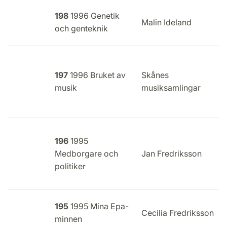
198
1996 Genetik
E
Malin Ideland
och genteknik
i
197
1996 Bruket av
Skånes
E
musik
musiksamlingar
I
196
1995
E
Medborgare och
Jan Fredriksson
i
politiker
195
1995 Mina Epa-
E
Cecilia Fredriksson
minnen
i