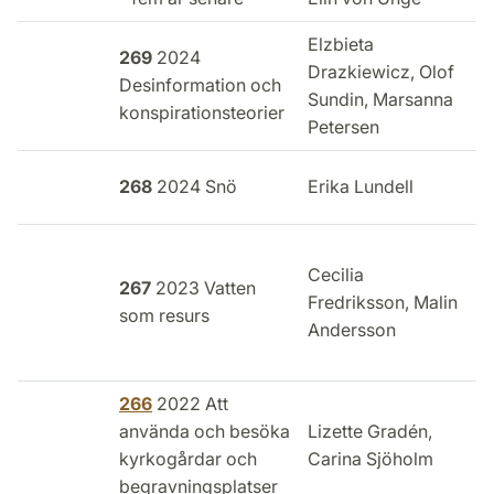
Elzbieta
269
2024
Drazkiewicz, Olof
Desinformation och
Sundin,
Marsanna
konspirationsteorier
Petersen
M
268
2024 Snö
Erika Lundell
Cecilia
I
267
2023 Vatten
Fredriksson, Malin
som resurs
Andersson
o
266
2022 Att
I
använda och besöka
Lizette Gradén,
f
kyrkogårdar och
Carina Sjöholm
begravningsplatser
t