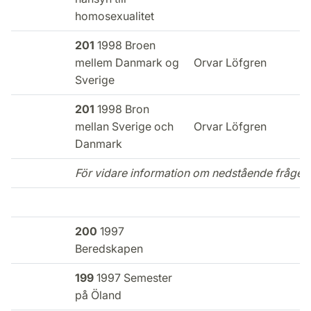
homosexualitet
201
1998 Broen
E
mellem Danmark og
Orvar Löfgren
i
Sverige
201
1998 Bron
E
mellan Sverige och
Orvar Löfgren
i
Danmark
För vidare information om nedstående frågelis
200
1997
Beredskapen
199
1997 Semester
på Öland