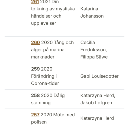
261
2021 Din
tolkning av mystiska
Katarina
F
händelser och
Johansson
upplevelser
260
2020 Tång och
Cecilia
I
alger på marina
Fredriksson,
marknader
Filippa Säwe
o
259
2020
Förändring i
Gabi Louisedotter
L
Corona-tider
258
2020 Dålig
Katarzyna Herd,
stämning
Jakob Löfgren
257
2020 Möte med
Katarzyna Herd
polisen