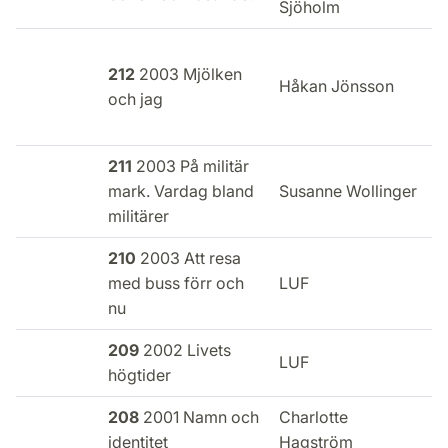
Sjöholm
212
2003 Mjölken
E
Håkan Jönsson
och jag
i
211
2003 På militär
E
mark. Vardag bland
Susanne Wollinger
i
militärer
210
2003 Att resa
E
med buss förr och
LUF
i
nu
209
2002 Livets
E
LUF
högtider
i
208
2001 Namn och
Charlotte
E
identitet
Hagström
i