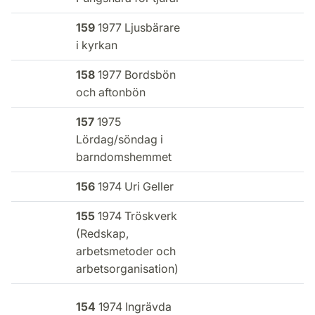
159
1977 Ljusbärare
i kyrkan
158
1977 Bordsbön
och aftonbön
157
1975
Lördag/söndag i
barndomshemmet
156
1974 Uri Geller
155
1974 Tröskverk
(Redskap,
arbetsmetoder och
arbetsorganisation)
154
1974 Ingrävda