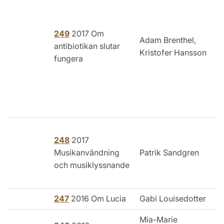
249
2017 Om
Adam Brenthel,
antibiotikan slutar
Kristofer Hansson
fungera
248
2017
Musikanvändning
Patrik Sandgren
och musiklyssnande
247
2016 Om Lucia
Gabi Louisedotter
Mia-Marie
I