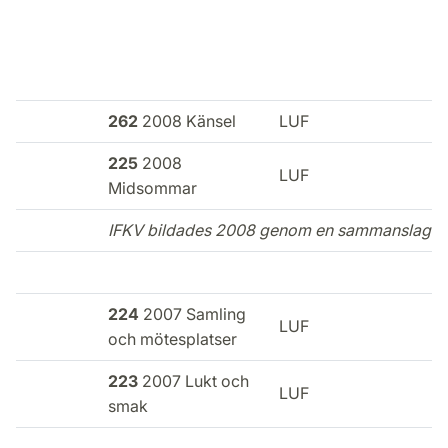
262
2008 Känsel
LUF
225
2008
LUF
Midsommar
IFKV bildades 2008 genom en sammanslagning 
224
2007 Samling
E
LUF
och mötesplatser
i
223
2007 Lukt och
E
LUF
smak
i