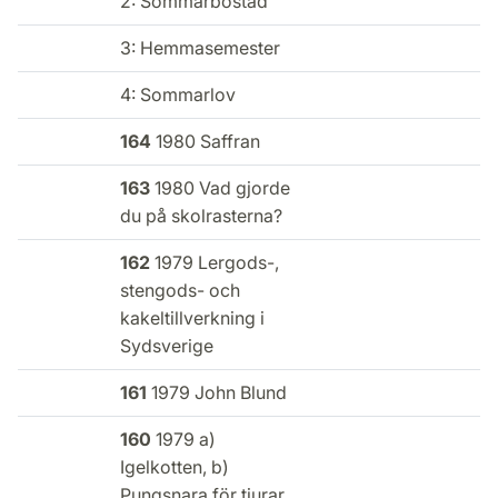
2: Sommarbostad
3: Hemmasemester
4: Sommarlov
164
1980 Saffran
163
1980 Vad gjorde
du på skolrasterna?
162
1979 Lergods-,
stengods- och
kakeltillverkning i
Sydsverige
161
1979 John Blund
160
1979 a)
Igelkotten, b)
Pungsnara för tjurar