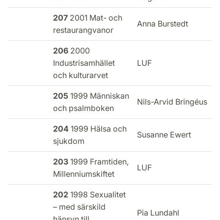
207
2001 Mat- och
E
Anna Burstedt
restaurangvanor
i
206
2000
E
Industrisamhället
LUF
i
och kulturarvet
205
1999 Människan
E
Nils-Arvid Bringéus
och psalmboken
i
204
1999 Hälsa och
E
Susanne Ewert
sjukdom
i
203
1999 Framtiden,
E
LUF
Millenniumskiftet
i
202
1998 Sexualitet
– med särskild
E
Pia Lundahl
hänsyn till
i