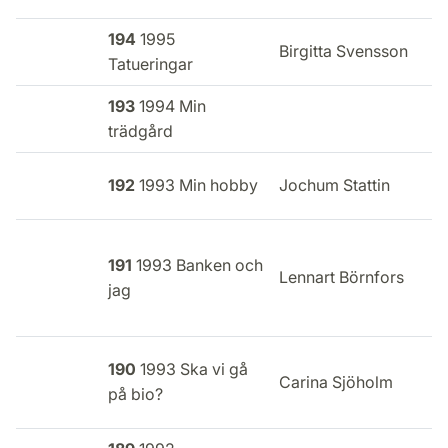
194
1995
Birgitta Svensson
Tatueringar
193
1994 Min
trädgård
E
192
1993 Min hobby
Jochum Stattin
i
191
1993 Banken och
E
Lennart Börnfors
jag
i
190
1993 Ska vi gå
E
Carina Sjöholm
på bio?
i