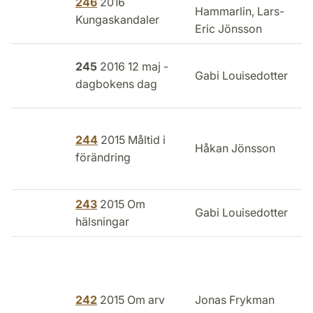
246
2016
Hammarlin, Lars-
Kungaskandaler
Eric Jönsson
m
L
245
2016 12 maj -
Gabi Louisedotter
dagbokens dag
O
244
2015 Måltid i
I
Håkan Jönsson
förändring
l
243
2015 Om
Gabi Louisedotter
hälsningar
242
2015 Om arv
Jonas Frykman