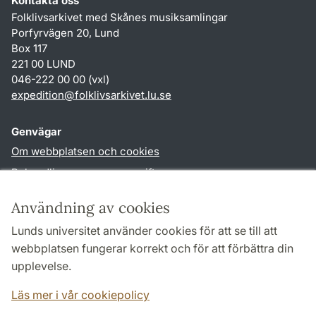
Kontakta oss
Folklivsarkivet med Skånes musiksamlingar
Porfyrvägen 20, Lund
Box 117
221 00 LUND
046-222 00 00 (vxl)
expedition
@
folklivsarkivet.lu
.
se
Genvägar
Om webbplatsen och cookies
Behandling av personuppgifter
Tillgänglighetsredogörelse
Användning av cookies
TYPO3-login
Lunds universitet använder cookies för att se till att
webbplatsen fungerar korrekt och för att förbättra din
Följ oss i sociala medier
upplevelse.
Youtube
Läs mer i vår cookiepolicy