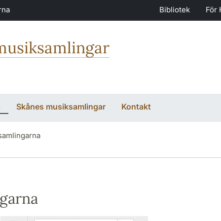
rna
Bibliotek
För 
 musiksamlingar
a
Skånes musiksamlingar
Kontakt
 samlingarna
ngarna