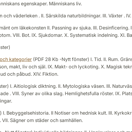
änniskans egenskaper. Människans liv.
och väderleken . II. Särskilda naturbildningar. III. Växter . IV.
lmänt om läkekonsten II. Passning av sjuka. III. Desinficering
ptom. VIII. Bot. IX. Sjukdomar. X. Systematisk indelning. XI. 
nster)
 och kategorier
(PDF 28 Kb -Nytt fönster) I. Tid. II. Rum. Gräns
rson, makt, liv och själ. IX. Makt- och lyckoting. X. Magisk t
rbud och påbud. XIV. Fiktion.
r) I. Aitiologisk diktning. II. Mytologiska väsen. III. Naturväs
e . VIII. Syner av olika slag. Hemlighetsfulla röster. IX. Plat
ingar.
I. Bebyggelsehistoria. II Notiser om hednisk kult. III. Kyrkokrö
. VII. Sägner om städer och samhällen.