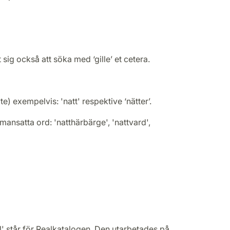
 sig också att söka med ‘gille’ et cetera.
e) exempelvis: 'natt' respektive ‘nätter’.
mansatta ord: 'natthärbärge', 'nattvard',
l' står för Realkatalogen. Den utarbetades på