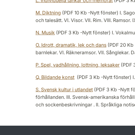
L. Individuella tankar och memorat
(PDF 3 Kb 
M. Diktning
(PDF 10 Kb -Nytt fönster) I. Sagor
och talesätt. VI. Visor. VII. Rim. VIII. Ramsor. 
N. Musik
(PDF 3 Kb -Nytt fönster) I. Vokalmus
O. Idrott, dramatik, lek och dans
(PDF 20 Kb -N
barnlekar. VI. Räkneramsor. VII. Sånglekar. 
P. Spel, vadhållning, lottning, leksaker
(PDF 3 
Q. Bildande konst
(PDF 3 Kb -Nytt fönster) I. 
S. Svensk kultur i utlandet
(PDF 3 Kb -Nytt fön
förhållanden. III. Svensk-amerikanska förhål
och sockenbeskrivningar . II. Språkliga notis