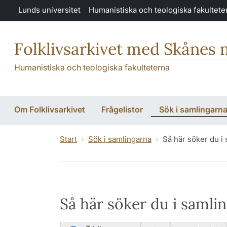
Hoppa till huvudinnehåll
Lunds universitet
Humanistiska och teologiska fakultete
Folklivsarkivet med Skånes
Humanistiska och teologiska fakulteterna
Om Folklivsarkivet
Frågelistor
Sök i samlingarn
Start
Sök i samlingarna
Så här söker du i
Så här söker du i samli