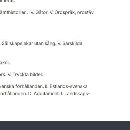
memorat.
ämthistorier . IV. Gåtor. V. Ordspråk, ordstäv
V. Sällskapslekar utan sång. V. Särskilda
saker.
erk. V. Tryckta bilder.
svenska förhållanden. II. Estlands-svenska
förhållanden. D. Additament. I. Landskaps-