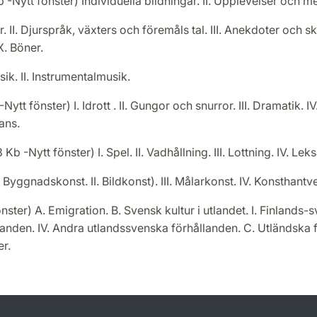
-Nytt fönster) Individuella bildningar. II. Upplevelser och 
. II. Djurspråk, växters och föremåls tal. III. Anekdoter och sk
IX. Böner.
ik. II. Instrumentalmusik.
ytt fönster) I. Idrott . II. Gungor och snurror. III. Dramatik. I
Dans.
Kb -Nytt fönster) I. Spel. II. Vadhållning. III. Lottning. IV. Lek
Byggnadskonst. II. Bildkonst). III. Målarkonst. IV. Konsthantv
ster) A. Emigration. B. Svensk kultur i utlandet. I. Finlands-
landen. IV. Andra utlandssvenska förhållanden. C. Utländska 
er.