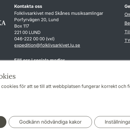
Kontakta oss
Ge
Folklivsarkivet med Skånes musiksamlingar
Om
Porfyrvägen 20, Lund
Be
Box 117
Ti
221 00 LUND
046-222 00 00 (vxl)
TY
expedition
@
folklivsarkivet.lu
.
se
Följ oss i sociala medier
Youtube
okies
cookies för att se till att webbplatsen fungerar korrekt och fö
Samarbeten och nätverk
Godkänn nödvändiga kakor
Inställning