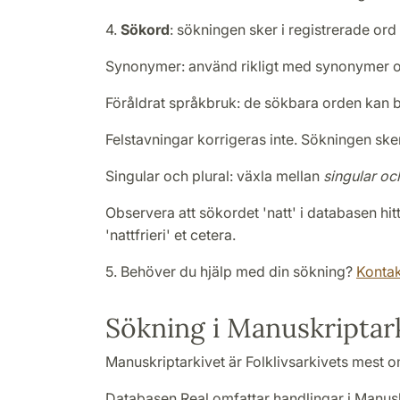
4.
Sökord
: sökningen sker i registrerade or
Synonymer: använd rikligt med synonymer oc
Föråldrat språkbruk: de sökbara orden kan best
Felstavningar korrigeras inte. Sökningen sker
Singular och plural: växla mellan
singular oc
Observera att sökordet 'natt' i databasen hit
'nattfrieri' et cetera.
5. Behöver du hjälp med din sökning?
Konta
Sökning i Manuskriptark
Manuskriptarkivet är Folklivsarkivets mest 
Databasen Real omfattar handlingar i Manuskr