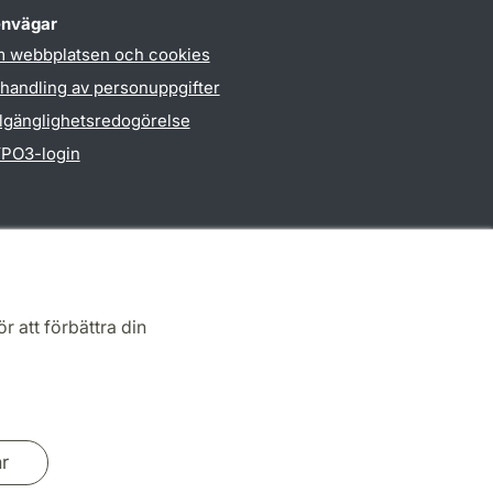
nvägar
 webbplatsen och cookies
handling av personuppgifter
llgänglighetsredogörelse
PO3-login
r att förbättra din
ar