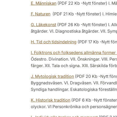
E. Människan
(PDF 22 Kb -Nytt fönster) I. M
F. Naturen
(PDF 21 Kb -Nytt fönster) I. Himlen 
G. Läkekonst
(PDF 26 Kb -Nytt fönster) I. Al
åtgärder. VI. Diagnostiska åtgärder. VII. Sym
H. Tid och tidsindelning
(PDF 17 Kb -Nytt fö
I. Folktrons och folksedens allmänna former
Ödestro. Divination. VII. Önskningar. VIII. Pe
färger. XII. Tala och signa. XIII. Särskilda fö
J. Mytologisk tradition
(PDF 20 Kb -Nytt fönste
Byggnadsväsen. VI. Dragväsen. VII. Förvandlad
Syndiga handlingar. Eskatologiska föreställn
K. Historisk tradition
(PDF 6 Kb -Nytt fönster) 
olyckor. VI Personkrönika och personsägner