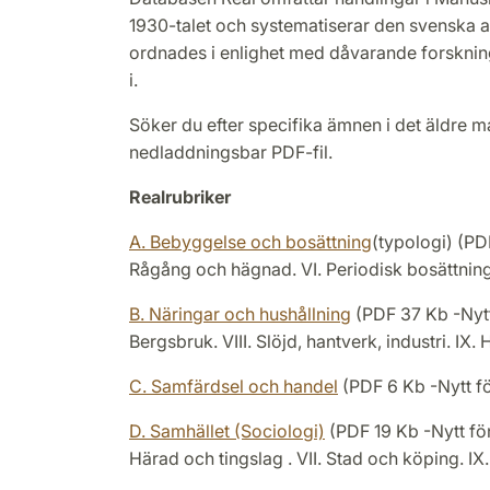
1930-talet och systematiserar den svenska a
ordnades i enlighet med dåvarande forskni
i.
Söker du efter specifika ämnen i det äldre ma
nedladdningsbar PDF-fil.
Realrubriker
A. Bebyggelse och bosättning
(typologi) (PDF
Rågång och hägnad. VI. Periodisk bosättning.
B. Näringar och hushållning
(PDF 37 Kb -Nytt f
Bergsbruk. VIII. Slöjd, hantverk, industri. IX.
C. Samfärdsel och handel
(PDF 6 Kb -Nytt fön
D. Samhället (Sociologi)
(PDF 19 Kb -Nytt föns
Härad och tingslag . VII. Stad och köping. IX