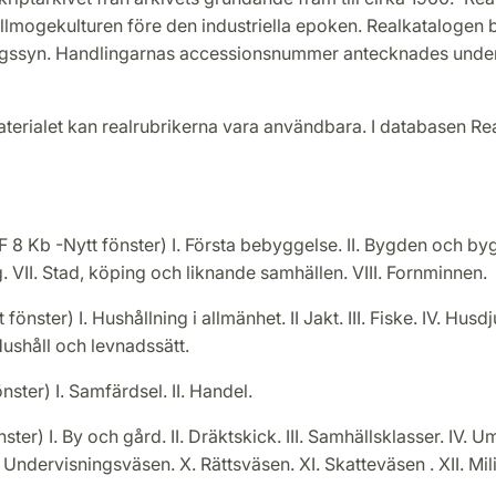
llmogekulturen före den industriella epoken. Realkatalogen b
ngssyn. Handlingarnas accessionsnummer antecknades under
terialet kan realrubrikerna vara användbara. I databasen Real
 8 Kb -Nytt fönster) I. Första bebyggelse. II. Bygden och bygde
 VII. Stad, köping och liknande samhällen. VIII. Fornminnen.
önster) I. Hushållning i allmänhet. II Jakt. III. Fiske. IV. Husd
 Hushåll och levnadssätt.
ster) I. Samfärdsel. II. Handel.
ter) I. By och gård. II. Dräktskick. III. Samhällsklasser. IV.
. Undervisningsväsen. X. Rättsväsen. XI. Skatteväsen . XII. Mi