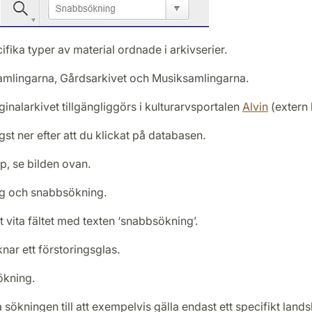
cifika typer av material ordnade i arkivserier.
dsamlingarna, Gårdsarkivet och Musiksamlingarna.
nalarkivet tillgängliggörs i kulturarvsportalen
Alvin
(extern 
gst ner efter att du klickat på databasen.
pp, se bilden ovan.
ng och snabbsökning.
t vita fältet med texten ‘snabbsökning’.
iknar ett förstoringsglas.
sökning.
sökningen till att exempelvis gälla endast ett specifikt land