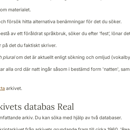
d om materialet.
h försök hitta alternativa benämningar för det du söker.
å av ett föråldrat språkbruk, söker du efter ‘fest’, lönar det
 på det du faktiskt skriver.
h plural
om det är aktuellt enligt sökning och omljud (vokalbyt
tar alla ord där natt ingår såsom i bestämd form 'natten', sam
kta
arkivet.
ivets databas Real
omfattande arkiv. Du kan söka med hjälp av två databaser.
iptarkivet från arkivets grundande fram till cirka 1960. 'Rea