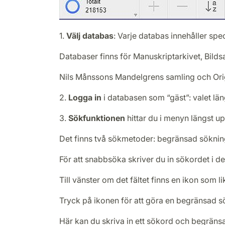
1.
Välj databas
: Varje databas innehåller spe
Databaser finns för Manuskriptarkivet, Bil
Nils Månssons Mandelgrens samling och Origi
2.
Logga in
i databasen som “gäst”: valet län
3.
Sökfunktionen
hittar du i menyn längst u
Det finns två sökmetoder: begränsad sökni
För att snabbsöka skriver du in sökordet i de
Till vänster om det fältet finns en ikon som l
Tryck på ikonen för att göra en begränsad 
Här kan du skriva in ett sökord och begränsa 