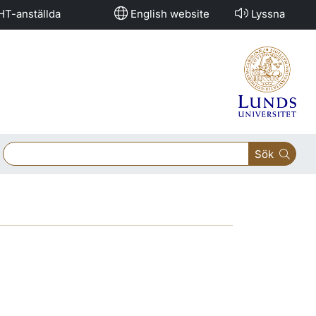
HT-anställda
English website
Lyssna
Sök