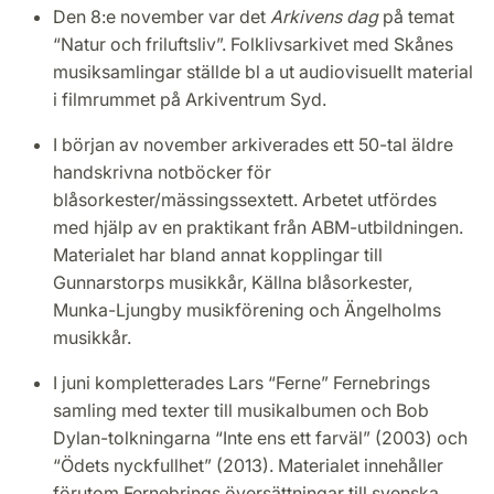
Den 8:e november var det
Arkivens dag
på temat
“Natur och friluftsliv”. Folklivsarkivet med Skånes
musiksamlingar ställde bl a ut audiovisuellt material
i filmrummet på Arkiventrum Syd.
I början av november arkiverades ett 50-tal äldre
handskrivna notböcker för
blåsorkester/mässingssextett. Arbetet utfördes
med hjälp av en praktikant från ABM-utbildningen.
Materialet har bland annat kopplingar till
Gunnarstorps musikkår, Källna blåsorkester,
Munka-Ljungby musikförening och Ängelholms
musikkår.
I juni kompletterades Lars “Ferne” Fernebrings
samling med texter till musikalbumen och Bob
Dylan-tolkningarna “Inte ens ett farväl” (2003) och
“Ödets nyckfullhet” (2013). Materialet innehåller
förutom Fernebrings översättningar till svenska