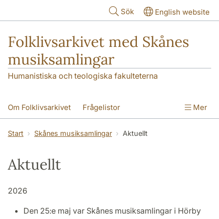
Hoppa till huvudinnehåll
Sök
English website
Folklivsarkivet med Skånes
musiksamlingar
Humanistiska och teologiska fakulteterna
Om Folklivsarkivet
Frågelistor
Mer
Sök i samlingarna
Skånes musiksamlingar
Start
Skånes musiksamlingar
Aktuellt
Kontakt
Aktuellt
2026
Den 25:e maj var Skånes musiksamlingar i Hörby