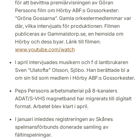
för att bevittna premiärvisningen av Göran
Perssons film om Hörby ABF:s Gossorkester:
“Gröna Gossarna”. Gamla orkestermedlemmar var
där, vilka intervjuats för produktionen. Filmen
publiceras av Gammalstorp.se, en hemsida om
Hörby och dess byar. Länk till filmen:
www.youtube.com/watch
I april intervjuades musikern och f d lantbrukaren
Sven “Ulatofta” Olsson, Sjöbo. Han berättade bl a
om sin tid som medlem i Hörby ABF:s Gossorkester.
Peps Perssons arbetsmaterial på 8-kanalers
ADAT/S-VHS magnetband har migrerats till digitalt
format. Arbetet blev klart i april.
I januari inleddes registreringen av Skånes
spelmansförbunds donerade samling av
fältinspelningar.