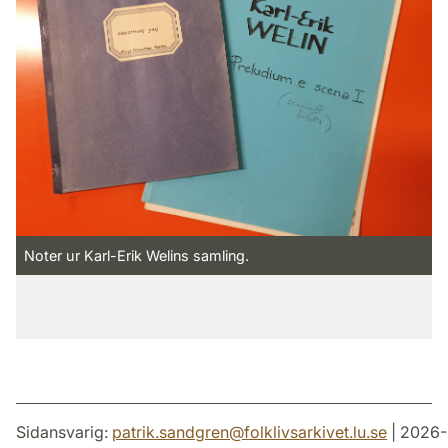
Noter ur Karl-Erik Welins samling.
Sidansvarig:
patrik.sandgren
@
folklivsarkivet.lu
.
se
| 2026-