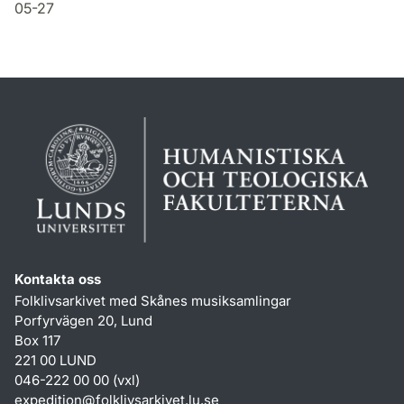
05-27
Kontakta oss
Folklivsarkivet med Skånes musiksamlingar
Porfyrvägen 20, Lund
Box 117
221 00 LUND
046-222 00 00 (vxl)
expedition
@
folklivsarkivet.lu
.
se