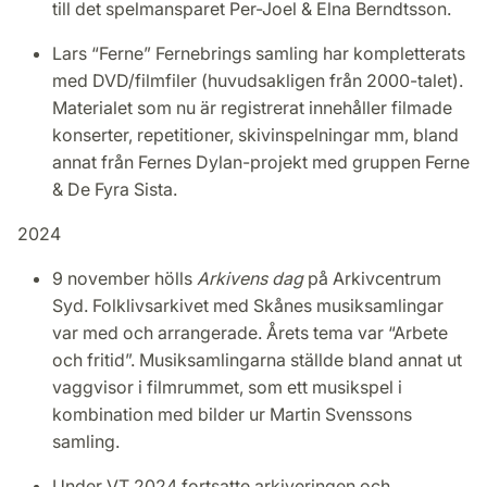
till det spelmansparet Per-Joel & Elna Berndtsson.
Lars “Ferne” Fernebrings samling har kompletterats
med DVD/filmfiler (huvudsakligen från 2000-talet).
Materialet som nu är registrerat innehåller filmade
konserter, repetitioner, skivinspelningar mm, bland
annat från Fernes Dylan-projekt med gruppen Ferne
& De Fyra Sista.
2024
9 november hölls
Arkivens dag
på Arkivcentrum
Syd. Folklivsarkivet med Skånes musiksamlingar
var med och arrangerade. Årets tema var “Arbete
och fritid”. Musiksamlingarna ställde bland annat ut
vaggvisor i filmrummet, som ett musikspel i
kombination med bilder ur Martin Svenssons
samling.
Under VT 2024 fortsatte arkiveringen och