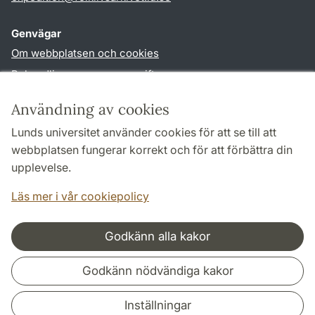
Genvägar
Om webbplatsen och cookies
Behandling av personuppgifter
Tillgänglighetsredogörelse
Användning av cookies
TYPO3-login
Lunds universitet använder cookies för att se till att
webbplatsen fungerar korrekt och för att förbättra din
Följ oss i sociala medier
upplevelse.
Youtube
Läs mer i vår cookiepolicy
Godkänn alla kakor
Samarbeten och nätverk
Godkänn nödvändiga kakor
Inställningar