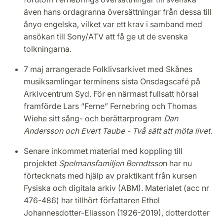
även hans ordagranna översättningar från dessa till
ånyo engelska, vilket var ett krav i samband med
ansökan till Sony/ATV att få ge ut de svenska
tolkningarna.
7 maj arrangerade Folklivsarkivet med Skånes
musiksamlingar terminens sista Onsdagscafé på
Arkivcentrum Syd. För en närmast fullsatt hörsal
framförde Lars “Ferne” Fernebring och Thomas
Wiehe sitt sång- och berättarprogram
Dan
Andersson och Evert Taube - Två sätt att möta livet
.
Senare inkommet material med koppling till
projektet
Spelmansfamiljen Berndtsso
n har nu
förtecknats med hjälp av praktikant från kursen
Fysiska och digitala arkiv (ABM). Materialet (acc nr
476-486) har tillhört författaren Ethel
Johannesdotter-Eliasson (1926-2019), dotterdotter