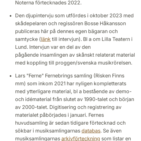
Noterna förtecknades 2022.
Den djupintervju som utfördes i oktober 2023 med
skådepelaren och regissören Bosse Håkansson
publiceras här på dennes egen bägaran och
samtycke (
länk
till intervjun). Bl a om Lilla Teatern i
Lund. Intervjun var en del av den
pågående insamlingen av skånskt relaterat material
med koppling till proggen/svenska musikrörelsen.
Lars "Ferne" Fernebrings samling (Risken Finns
mm) som inkom 2021 har nyligen kompletterats
med ytterligare material, bl a bestående av demo-
och idématerial från slutet av 1990-talet och början
av 2000-talet. Digitisering och registrering av
materialet påbörjades i januari. Fernes
huvudsamling är sedan tidigare förtecknad och
sökbar i musiksamlingarnas
databas
. Se även
musiksamlingarnas
arkivförteckning
som listar en