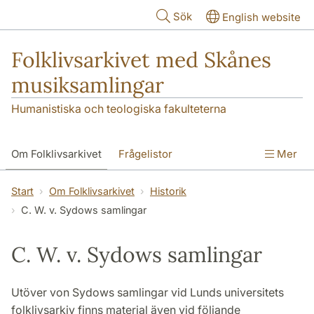
Hoppa till huvudinnehåll
Sök
English website
Folklivsarkivet med Skånes
musiksamlingar
Humanistiska och teologiska fakulteterna
Om Folklivsarkivet
Frågelistor
Mer
Sök i samlingarna
Skånes musiksamlingar
Start
Om Folklivsarkivet
Historik
C. W. v. Sydows samlingar
Kontakt
C. W. v. Sydows samlingar
Utöver von Sydows samlingar vid Lunds universitets
folklivsarkiv finns material även vid följande