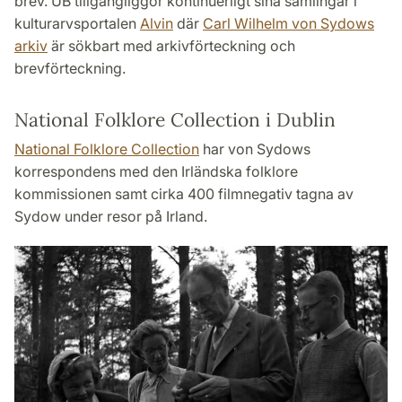
brev. UB tillgängliggör kontinuerligt sina samlingar i
kulturarvsportalen
Alvin
där
Carl Wilhelm von Sydows
arkiv
är sökbart med arkivförteckning och
brevförteckning.
National Folklore Collection i Dublin
National Folklore Collection
har von Sydows
korrespondens med den Irländska folklore
kommissionen samt cirka 400 filmnegativ tagna av
Sydow under resor på Irland.