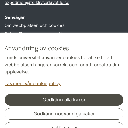
expedition
@
folklivsarkivet.lu
.
se
Genvägar
Om webbplatsen och cookies
Behandling av personuppgifter
Tillgänglighetsredogörelse
Användning av cookies
TYPO3-login
Lunds universitet använder cookies för att se till att
webbplatsen fungerar korrekt och för att förbättra din
Följ oss i sociala medier
upplevelse.
Youtube
Läs mer i vår cookiepolicy
Godkänn alla kakor
Samarbeten och nätverk
Godkänn nödvändiga kakor
Inställningar