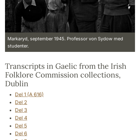
Markaryd, september 1945. Professor von Sydow med
studenter.
Transcripts in Gaelic from the Irish
Folklore Commission collections,
Dublin
Del 1 (A 616)
Del 2
Del 3
Del 4
Del 5
Del 6