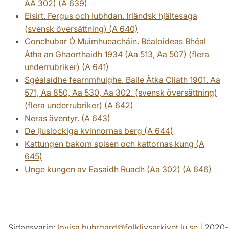
AA 302) (A 639)
Eisirt. Fergus och Iubhdan. Irländsk hjältesaga
(svensk översättning) (A 640)
Conchubar Ó Muimhueacháin. Béaloideas Bhéal
Átha an Ghaorthaidh 1934 (Aa 513, Aa 507) (flera
underrubriker) (A 641)
Sgéalaidhe fearnmhuighe. Baile Àtka Cliath 1901. Aa
571, Aa 850, Aa 530, Aa 302. (svensk översättning)
(flera underrubriker) (A 642)
Neras äventyr. (A 643)
De ljuslockiga kvinnornas berg (A 644)
Kattungen bakom spisen och kattornas kung (A
645)
Unge kungen av Easaidh Ruadh (Aa 302) (A 646)
Sidansvarig:
lovisa.buhrgard
@
folklivsarkivet.lu
.
se
| 2020-