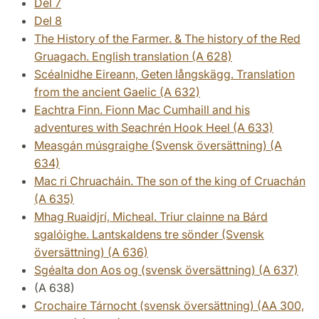
Del 7
Del 8
The History of the Farmer. & The history of the Red
Gruagach. English translation (A 628)
Scéalnidhe Eireann, Geten långskägg. Translation
from the ancient Gaelic (A 632)
Eachtra Finn. Fionn Mac Cumhaill and his
adventures with Seachrén Hook
Heel (A 633)
Measgán músgraighe (Svensk översättning) (A
634)
Mac ri Chruacháin. The son of the king of Cruachán
(A 635)
Mhag Ruaidjrí, Micheal. Triur clainne na Bárd
sgalóighe. Lantskaldens tre sönder (Svensk
översättning) (A 636)
Sgéalta don Aos og (svensk översättning) (A 637)
(A 638)
Crochaire Tárnocht (svensk översättning) (AA 300,