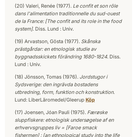
(20) Valeri, Renée (1977).
Le confit et son rôle
dans l'alimentation traditionnelle du sud-ouest
de la France: [The confit and its role in the food
system]
. Diss. Lund : Univ.
(19) Arvastson, Gösta (1977).
Skånska
prästgårdar: en etnologisk studie av
byggnadsskickets förändring 1680-1824
. Diss.
Lund : Univ.
(18) Jönsson, Tomas (1976).
Jordstugor i
Sydsverige: den ingrävda bostadens
utbredning, form, funktion och konstruktion
.
Lund: LiberLäromedel/Gleerup
Köp
(17) Joensen, Jóan Pauli (1975).
Færøske
sluppfiskere: etnologisk undersøgelse af en
erhvervsgruppes liv = [Faroe smack
fishermen] : [an ethnological study into the life