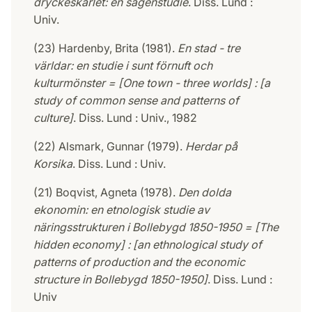
dryckeskärlet: en sägenstudie
. Diss. Lund :
Univ.
(23) Hardenby, Brita (1981).
En stad - tre
världar: en studie i sunt förnuft och
kulturmönster = [One town - three worlds] : [a
study of common sense and patterns of
culture]
. Diss. Lund : Univ., 1982
(22) Alsmark, Gunnar (1979).
Herdar på
Korsika
. Diss. Lund : Univ.
(21) Boqvist, Agneta (1978).
Den dolda
ekonomin: en etnologisk studie av
näringsstrukturen i Bollebygd 1850-1950 = [The
hidden economy] : [an ethnological study of
patterns of production and the economic
structure in Bollebygd 1850-1950]
. Diss. Lund :
Univ