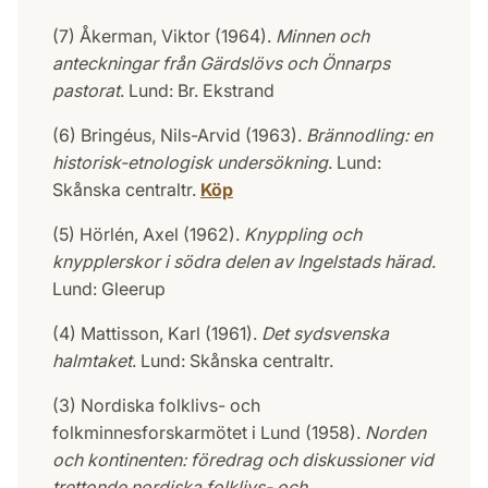
(7) Åkerman, Viktor (1964).
Minnen och
anteckningar från Gärdslövs och Önnarps
pastorat
. Lund: Br. Ekstrand
(6) Bringéus, Nils-Arvid (1963).
Brännodling: en
historisk-etnologisk undersökning
. Lund:
Skånska centraltr.
Köp
(5) Hörlén, Axel (1962).
Knyppling och
knypplerskor i södra delen av Ingelstads härad
.
Lund: Gleerup
(4) Mattisson, Karl (1961).
Det sydsvenska
halmtaket
. Lund: Skånska centraltr.
(3) Nordiska folklivs- och
folkminnesforskarmötet i Lund (1958).
Norden
och kontinenten: föredrag och diskussioner vid
trettonde nordiska folklivs- och