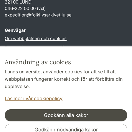
221 00 LUND
046-222 00 00 (vxl)
expedition
@
folklivsarkivet.lu
.
se
Genvägar
Om webbplatsen och cookies
Behandling av personuppgifter
Tillgänglighetsredogörelse
Användning av cookies
TYPO3-login
Lunds universitet använder cookies för att se till att
webbplatsen fungerar korrekt och för att förbättra din
Följ oss i sociala medier
upplevelse.
Youtube
Läs mer i vår cookiepolicy
Godkänn alla kakor
Samarbeten och nätverk
Godkänn nödvändiga kakor