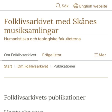
Hoppa till huvudinnehåll
Sök
English website
Folklivsarkivet med Skånes
musiksamlingar
Humanistiska och teologiska fakulteterna
Om Folklivsarkivet
Frågelistor
Mer
Sök i samlingarna
Skånes musiksamlingar
Start
Om Folklivsarkivet
Publikationer
Kontakt
Folklivsarkivets publikationer