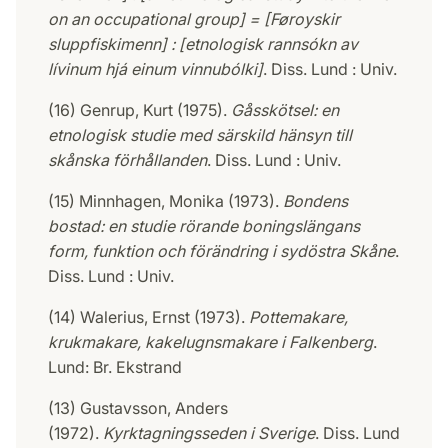
on an occupational group] = [Føroyskir
sluppfiskimenn] : [etnologisk rannsókn av
lı́vinum hjá einum vinnubólki]
. Diss. Lund : Univ.
(16) Genrup, Kurt (1975).
Gåsskötsel: en
etnologisk studie med särskild hänsyn till
skånska förhållanden
. Diss. Lund : Univ.
(15) Minnhagen, Monika (1973).
Bondens
bostad: en studie rörande boningslängans
form, funktion och förändring i sydöstra Skåne
.
Diss. Lund : Univ.
(14) Walerius, Ernst (1973).
Pottemakare,
krukmakare, kakelugnsmakare i Falkenberg
.
Lund: Br. Ekstrand
(13) Gustavsson, Anders
(1972).
Kyrktagningsseden i Sverige
. Diss. Lund