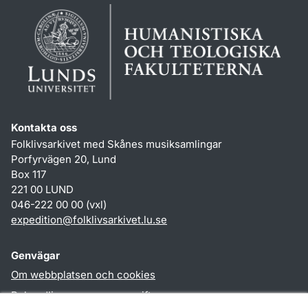
Kontakta oss
Folklivsarkivet med Skånes musiksamlingar
Porfyrvägen 20, Lund
Box 117
221 00 LUND
046-222 00 00 (vxl)
expedition
@
folklivsarkivet.lu
.
se
Genvägar
Om webbplatsen och cookies
Behandling av personuppgifter