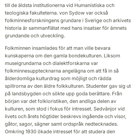
till de äldsta institutionerna vid Humanistiska och
teologiska fakulteterna. von Sydow var också
folkminnesforskningens grundare i Sverige och arkivets
historia är sammanflätat med hans insatser för ämnets
grundande och utveckling.
Folkminnen insamlades för att man ville bevara
kunskaperna om den gamla bondekulturen. Liksom
museigrundarna och dialektforskarna var
folkminnesupptecknarna angelägna om att få in så
ålderdomliga kulturdrag som möjligt och rädda
spillrorna av den äldre folkkulturen. Studenter gav sig ut
på landsbygden och sökte upp goda berättare. Från
början var det folkloristiken, den andliga delen av
kulturen, som stod i fokus för intresset. Sedvänjor vid
livets och årets högtider beskrevs ingående och visor,
gåtor, sagor, sägner samt ordspråk nedtecknades.
Omkring 1930 ökade intresset för att studera den