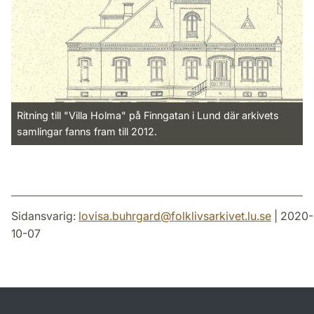
Ritning till "Villa Holma" på Finngatan i Lund där arkivets
samlingar fanns fram till 2012.
Sidansvarig:
lovisa.buhrgard
@
folklivsarkivet.lu
.
se
| 2020-
10-07