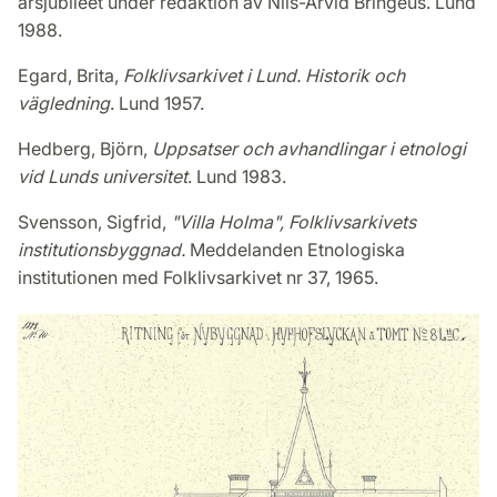
årsjubileet under redaktion av Nils-Arvid Bringéus. Lund
1988.
Egard, Brita,
Folklivsarkivet i Lund. Historik och
vägledning
. Lund 1957.
Hedberg, Björn,
Uppsatser och avhandlingar i etnologi
vid Lunds universitet
. Lund 1983.
Svensson, Sigfrid,
"Villa Holma", Folklivsarkivets
institutionsbyggnad.
Meddelanden Etnologiska
institutionen med Folklivsarkivet nr 37, 1965.