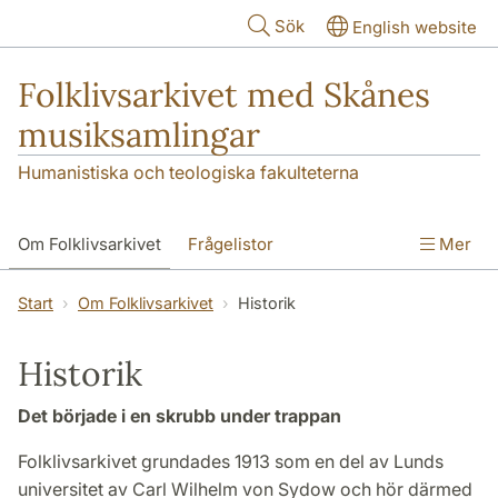
Hoppa till huvudinnehåll
Sök
English website
Folklivsarkivet med Skånes
musiksamlingar
Humanistiska och teologiska fakulteterna
Om Folklivsarkivet
Frågelistor
Mer
Sök i samlingarna
Skånes musiksamlingar
Start
Om Folklivsarkivet
Historik
Kontakt
Historik
Det började i en skrubb under trappan
Folklivsarkivet grundades 1913 som en del av Lunds
universitet av Carl Wilhelm von Sydow och hör därmed