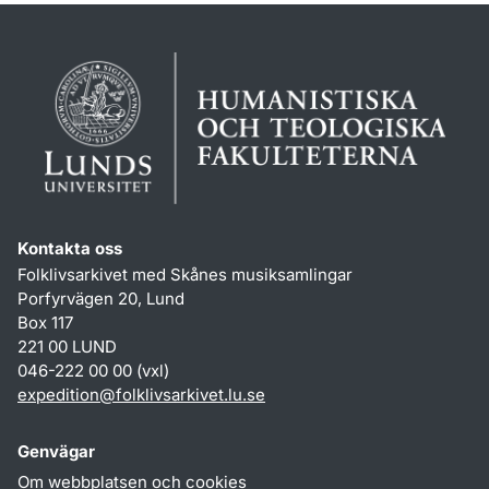
Kontakta oss
Folklivsarkivet med Skånes musiksamlingar
Porfyrvägen 20, Lund
Box 117
221 00 LUND
046-222 00 00 (vxl)
expedition
@
folklivsarkivet.lu
.
se
Genvägar
Om webbplatsen och cookies