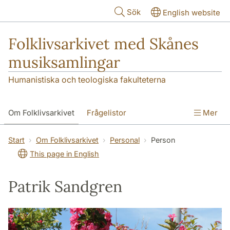
Hoppa till huvudinnehåll
Sök
English website
Folklivsarkivet med Skånes
musiksamlingar
Humanistiska och teologiska fakulteterna
Om Folklivsarkivet
Frågelistor
Mer
Sök i samlingarna
Skånes musiksamlingar
Start
Om Folklivsarkivet
Personal
Person
This page in English
Kontakt
Patrik Sandgren