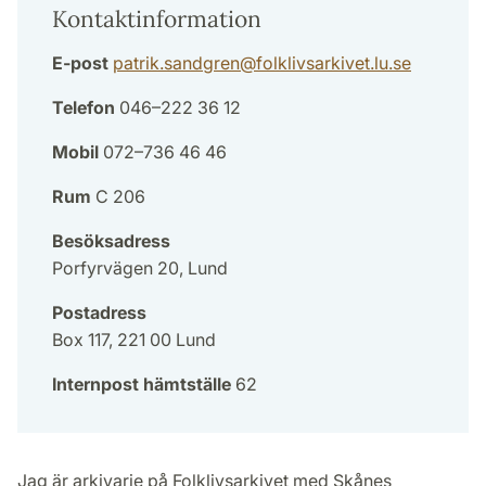
Kontaktinformation
E-post
patrik.sandgren
@
folklivsarkivet.lu
.
se
Telefon
046–222 36 12
Mobil
072–736 46 46
Rum
C 206
Besöksadress
Porfyrvägen 20, Lund
Postadress
Box 117, 221 00 Lund
Internpost hämtställe
62
Jag är arkivarie på Folklivsarkivet med Skånes