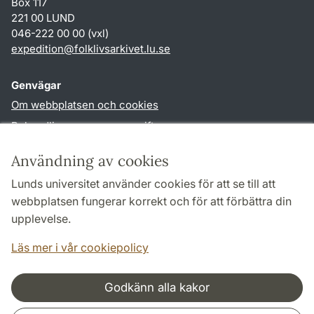
Box 117
221 00 LUND
046-222 00 00 (vxl)
expedition
@
folklivsarkivet.lu
.
se
Genvägar
Om webbplatsen och cookies
Behandling av personuppgifter
Tillgänglighetsredogörelse
Användning av cookies
TYPO3-login
Lunds universitet använder cookies för att se till att
webbplatsen fungerar korrekt och för att förbättra din
Följ oss i sociala medier
upplevelse.
Youtube
Läs mer i vår cookiepolicy
Godkänn alla kakor
Samarbeten och nätverk