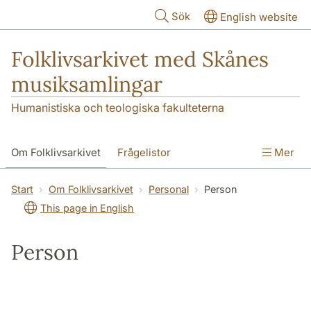
Hoppa till huvudinnehåll
Sök
English website
Folklivsarkivet med Skånes
musiksamlingar
Humanistiska och teologiska fakulteterna
Om Folklivsarkivet
Frågelistor
Mer
Sök i samlingarna
Skånes musiksamlingar
Start
Om Folklivsarkivet
Personal
Person
This page in English
Kontakt
Person