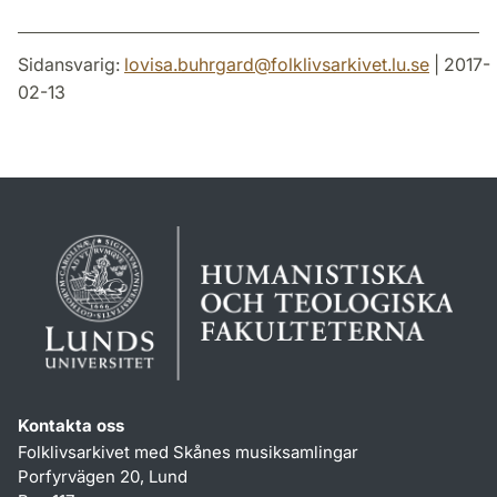
Sidansvarig:
lovisa.buhrgard
@
folklivsarkivet.lu
.
se
| 2017-
02-13
Kontakta oss
Folklivsarkivet med Skånes musiksamlingar
Porfyrvägen 20, Lund