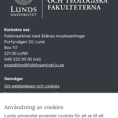
Kontakta oss
Folklivsarkivet med Skånes musiksamlingar
Porfyrvägen 20, Lund
Box 117
221 00 LUND
046-222 00 00 (vxl)
expedition
@
folklivsarkivet.lu
.
se
Genvägar
Om webbplatsen och cookies
Behandling av personuppgifter
Tillgänglighetsredogörelse
Användning av cookies
TYPO3-login
Lunds universitet använder cookies för att se till att