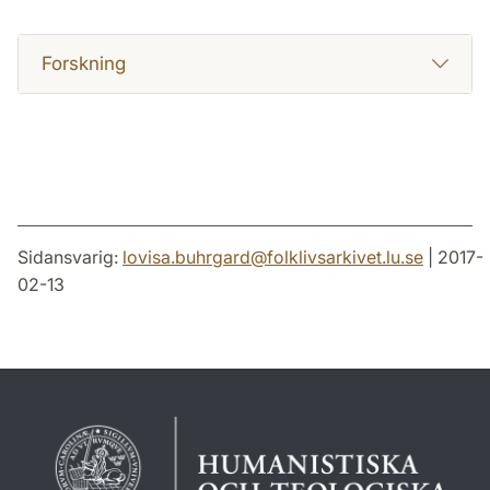
Forskning
Sidansvarig:
lovisa.buhrgard
@
folklivsarkivet.lu
.
se
| 2017-
02-13