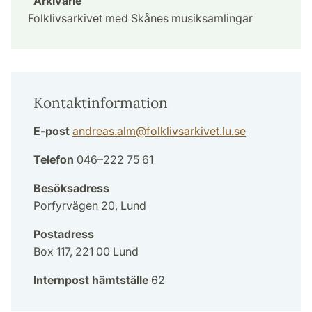
Arkivarie
Folklivsarkivet med Skånes musiksamlingar
Kontaktinformation
E-post
andreas.alm
@
folklivsarkivet.lu
.
se
Telefon
046–222 75 61
Besöksadress
Porfyrvägen 20, Lund
Postadress
Box 117, 221 00 Lund
Internpost hämtställe
62