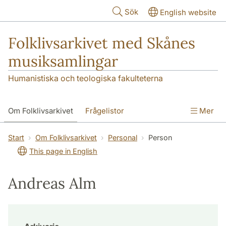
Hoppa till huvudinnehåll
Sök
English website
Folklivsarkivet med Skånes
musiksamlingar
Humanistiska och teologiska fakulteterna
Om Folklivsarkivet
Frågelistor
Mer
Sök i samlingarna
Skånes musiksamlingar
Start
Om Folklivsarkivet
Personal
Person
This page in English
Kontakt
Andreas Alm