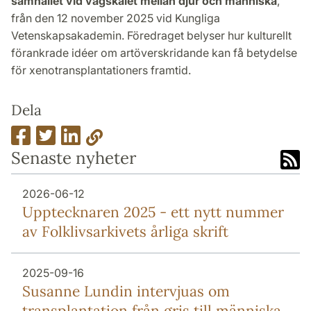
samhället vid vägskälet mellan djur och människa
,
från den 12 november 2025 vid Kungliga
Vetenskapsakademin. Föredraget belyser hur kulturellt
förankrade idéer om artöverskridande kan få betydelse
för xenotransplantationers framtid.
Dela
Senaste nyheter
2026-06-12
Upptecknaren 2025 - ett nytt nummer
av Folklivsarkivets årliga skrift
2025-09-16
Susanne Lundin intervjuas om
transplantation från gris till människa