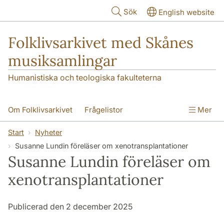
Hoppa till huvudinnehåll
Sök
English website
Folklivsarkivet med Skånes
musiksamlingar
Humanistiska och teologiska fakulteterna
Om Folklivsarkivet
Frågelistor
Mer
Sök i samlingarna
Skånes musiksamlingar
Start
Nyheter
Susanne Lundin föreläser om xenotransplantationer
Kontakt
Susanne Lundin föreläser om
xenotransplantationer
Publicerad den 2 december 2025