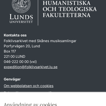
Kontakta oss
Folklivsarkivet med Skånes musiksamlingar
Porfyrvägen 20, Lund
Box 117
221 00 LUND
046-222 00 00 (vxl)
expedition
@
folklivsarkivet.lu
.
se
Genvägar
Om webbplatsen och cookies
Behandling av personuppgifter
Tillgänglighetsredogörelse
Användning av cookies